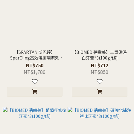
【SPARTAN 斯巴達】
【BIOMED 蓓齒美】三重碳淨
SparCling高效浴廁清潔劑
白牙膏*3(100g/條)
(946ml)
NT$750
NT$712
NT$1,780
NT$850