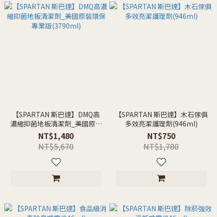
【SPARTAN 斯巴達】DMQ高
【SPARTAN 斯巴達】木石傢俱
濃縮抑菌地板清潔劑_美國原裝
多效亮潔護理劑(946ml)
環保專業版(3790ml)
NT$1,480
NT$750
NT$5,670
NT$1,780