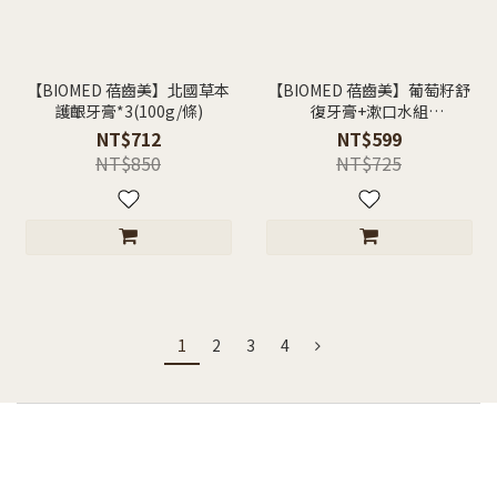
【BIOMED 蓓齒美】北國草本
【BIOMED 蓓齒美】葡萄籽舒
護齦牙膏*3(100g/條)
復牙膏+漱口水組
(500mlx1+100g x1)
NT$712
NT$599
NT$850
NT$725
1
2
3
4