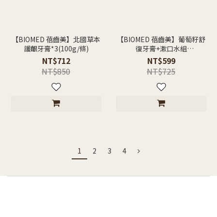
【BIOMED 蓓齒美】北國草本
【BIOMED 蓓齒美】葡萄籽舒
護齦牙膏*3(100g/條)
復牙膏+漱口水組
(500mlx1+100g x1)
NT$712
NT$599
NT$850
NT$725
1
2
3
4