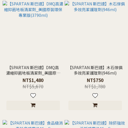
【SPARTAN 斯巴達】DMQ高
【SPARTAN 斯巴達】木石傢俱
濃縮抑菌地板清潔劑_美國原裝
多效亮潔護理劑(946ml)
環保專業版(3790ml)
NT$1,480
NT$750
NT$5,670
NT$1,780