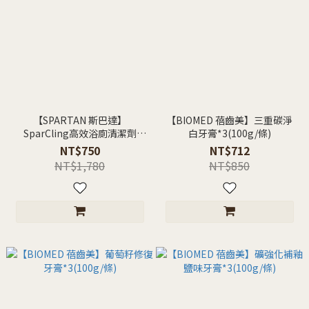
【SPARTAN 斯巴達】
【BIOMED 蓓齒美】三重碳淨
SparCling高效浴廁清潔劑
白牙膏*3(100g/條)
(946ml)
NT$750
NT$712
NT$1,780
NT$850