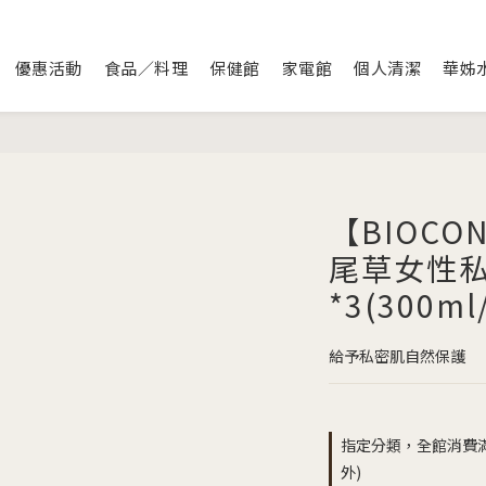
優惠活動
食品／料理
保健館
家電館
個人清潔
華姊
【BIOCO
尾草女性
*3(300ml
給予私密肌自然保護
指定分類，全館消費滿
外)