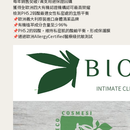
每年銷售突破7萬支用過保證回購
獲得全歐洲四大有機認證機構認可最高榮耀
檢測PH5.2弱酸最適女性私密處的生態平衡
📌歐洲義大利原裝進口身體清潔品牌
📌有機植萃成分含量至少96%
📌PH5.2的弱酸，維持私密肌的酸鹼平衡，形成保護膜
📌通過歐洲AllergyCertified醫療級抗敏測試