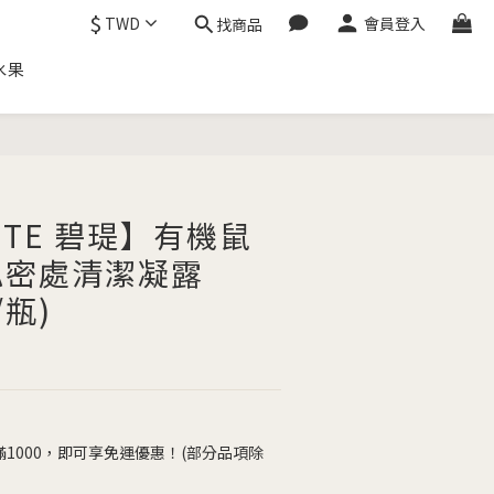
$
TWD
會員登入
找商品
水果
立即購買
NTE 碧瑅】有機鼠
私密處清潔凝露
/瓶)
1000，即可享免運優惠！(部分品項除