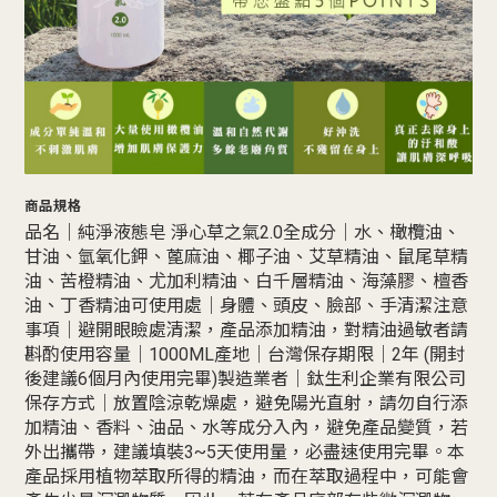
商品規格
品名｜純淨液態皂 淨心草之氣2.0全成分｜水、橄欖油、
甘油、氫氧化鉀、蓖麻油、椰子油、艾草精油、鼠尾草精
油、苦橙精油、尤加利精油、白千層精油、海藻膠、檀香
油、丁香精油可使用處｜身體、頭皮、臉部、手清潔注意
事項｜避開眼瞼處清潔，產品添加精油，對精油過敏者請
斟酌使用容量｜1000ML產地｜台灣保存期限｜2年 (開封
後建議6個月內使用完畢)製造業者｜鈦生利企業有限公司
保存方式｜放置陰涼乾燥處，避免陽光直射，請勿自行添
加精油、香料、油品、水等成分入內，避免產品變質，若
外出攜帶，建議填裝3~5天使用量，必盡速使用完畢。本
產品採用植物萃取所得的精油，而在萃取過程中，可能會