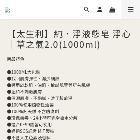
【太生利】純．淨液態皂 淨心
｜草之氣2.0(1000ml)
商品特色
●1000ML大包裝
●找回肌膚彈性、減少細紋
●適用於乾肌、油肌、敏感肌等等所有肌膚
●溫和不刺激肌膚
●保濕肌膚、不黏膩、洗了超乾淨
●100%使用植物性油製
●100%純天然 不含防腐劑
●環保無毒、24小時可完全被水分解
●適合0~99歲皆可使用
●通過SGS認證 MIT製造
●不含人工色素及香料